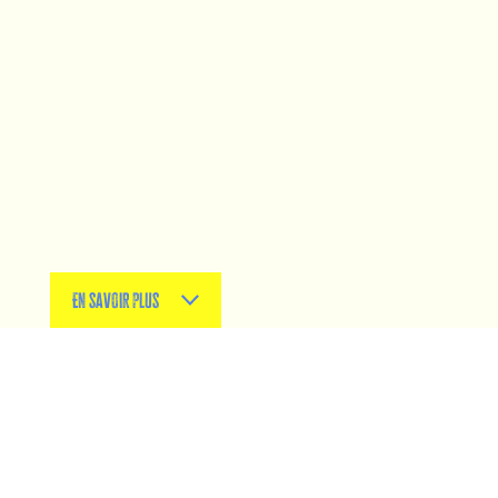
En savoir plus
À l’occasion des
Semaines d’information sur la
santé mentale (SISM) 2025
, la
Communauté
de communes Erdre & Gesvres
nous a