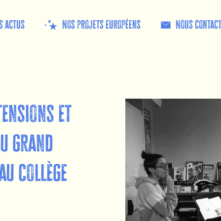
s actus
Nos projets européens
Nous contac
 tensions et
du grand
au collège